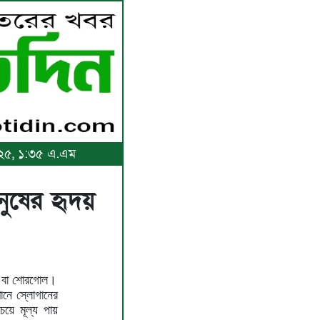
২০২৫, ১:৩৫ এ.এম
নুষের হৃদয়
না বা শোরগোল।
নে স্লোগানের
েয়ে মূল্য পায়