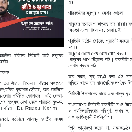
মন।
পরিবর্তনের স্বপ্ন ও সেবার পথচলা
মানুষের মনোযোগ কাড়ছে তার বারবার বল
'ক্ষমতা এলে শাসন নয়, সেবা চাই।'
প্রতিটি উঠোন বৈঠকে, প্রতিটি সফরে
বলেন।
মানুষের চোখে চোখ রেখে যোগ করেন-
েজাউল করিমের নির্বাচনী মাঠে মানুষের
‘মানুষের পাশে দাঁড়াতে চাই। রাজনীতি 
চেষ্টা
শেখার প্রথম পাঠ।'
ারুক
তার সরল, মৃদু কণ্ঠে বলা এই বাক
লুকিয়ে থাকে তার রাজনৈতিক দর্শনের ভ
দর-৩-এর শীতল বিকেল। গাঁয়ের পথগুলো
ম্প্রতিক কুয়াশার ছোঁয়ায়, আর চারদিকে
নির্বাচনী উত্তাপের মাঝে এক শান্ত মুখ
জারগুলোর পরিচিত কোলাহল। এই ভেজা-
েশের মধ্যেই দেখা মেলে পরিচিত মুখ-ড.
বাংলাদেশের নির্বাচনী রাজনীতি যখন উ
জাউল করিম। Dr. Rezaul Karim
ও প্রতিদ্বন্দ্বিতায় পরিপূর্ণ, তখন 
এক ব্যতিক্রমী উপস্থিতি।
 নেতা, বর্তমানে আসন্ন জাতীয় সংসদ
ী।
তিনি তাড়াহুড়া করেন না, উচ্চকণ্ঠের