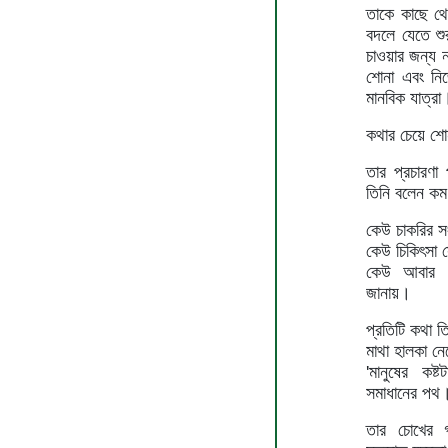
তাকে কাছে থে
বদলে যেতে শু
চাওয়ার জন্য ন
শোনা এবং নিজ
মানবিক যাত্রা
কথার চেয়ে শো
তার প্রচারণা
তিনি বলেন কম
কেউ চাকরির স
কেউ চিকিৎসা 
কেউ আবার গ্
জানায়।
প্রতিটি কথা 
মাথা হালকা ন
'মানুষের ক
সমাধানের পথ
তার চোখের গ