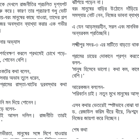
ঝাঁপিয়ে পড়েন না।
কে দেখলে রাজনীতির প্রচলিত দৃশ্যপট
বরং মানুষের বাড়ির উঠোনে দাঁড়িয়ে
রু করে। কারণ তার প্রচারণা শুধু ভোট
সমস্যার নোট নেন, নিজের ভাবনা ব্যাখ
য়-বরং মানুষের কাছে যাওয়া, তাদের গল্প
ের অবস্থান ব্যাখ্যা করার এক গভীর
এ যেন আড়ম্বরহীন, সরল এবং মানবিক
।
অন্যরকম প্রতিচ্ছবি।
নার অভ্যাস
লক্ষ্মীপুর সদর-৩ এর মাটিতে বাড়তে থাকা
 পর্যবেক্ষণ করলে প্রথমেই চোখে পড়ে-
গ্রামের চায়ের দোকানে প্রশ্ন ক
, শোনেন বেশি।
বলল-
'মানুষ হিসেবে ভালো। কথা কম, কাজে
ংকটের কথা বলেন,
বেশি।'
সেবার অভাব তুলে ধরেন,
রামের রাস্তা-ঘাটের দুরবস্থার কথা
আরেকজন বললেন-
'পরিবর্তন চাই। নতুন মুখে মানুষের আ
তিনি মন দিয়ে শোনেন।
এসব কথার ভেতরেই স্পষ্টভাবে বোঝা যা
েড়ে বলেন-
ড. রেজাউল করিম ধীরে ধীরে, নিঃশব্দে
ষ্টটাই আসল দলিল। রাজনীতি তারই
নিজের জায়গা করে নিচ্ছেন।
।'
শেষ কথা
ভীরতা, মানুষের সঙ্গে মিশে যাওয়ার