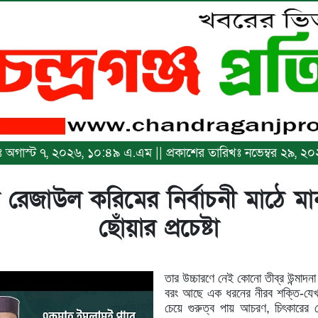
িখঃ অগাস্ট ৭, ২০২৬, ১০:৪৯ এ.এম || প্রকাশের তারিখঃ নভেম্বর ২৯, 
মদ রেজাউল করিমের নির্বাচনী মাঠে মা
ছোঁয়ার প্রচেষ্টা
তার উচ্চারণে নেই কোনো তীব্র উন্মাদ
বরং আছে এক ধরনের নীরব শক্তি-যেখা
চেয়ে গুরুত্ব পায় আচরণ, চিৎকারের চ