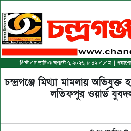
প্রিন্ট এর তারিখঃ অগাস্ট ৭, ২০২৬, ৮:৫২ এ.এম || প্রকা
চন্দ্রগঞ্জে মিথ্যা মামলায় অভিযুক্ত
লতিফপুর ওয়ার্ড যুবদল