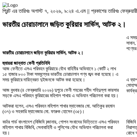
প্রিন্ট এর তারিখঃ অগাস্ট ৭, ২০২৬, ৯:২৪ এ.এম || প্রকাশের তারিখঃ ফেব্রুয
ভারতীয় চোরাচালানে জড়িত কুরিয়ার সার্ভিস, আটক ২।
এ সময় 
সাবান
পণ্যের
ভারতীয় চোরাচালানে জড়িত কুরিয়ার সার্ভিস, আটক ২।
হুমায়রা জান্নাত ফেনী প্রতিনিধি
আজ ফেনীতে এসএ পরিবহন কুরিয়ারে যৌথ বাহিনীর অভিযানে ১ কোটি ২ লাখ
১৫ হাজার ৮০০ টাকা সমমূল্যের ভারতীয় চোরাচালান পণ্য জব্দ করা হয়েছে। এ
সময় কুরিয়ারে দায়িত্বরত দুইজনকে আটক করা হয়েছে।
এ ব্যা
মোহাম্
আজ বুধবার (৪ ফেব্রুয়ারি ২০২৬) দুপুরে ফেনী শহরের শহীদ শহিদুল্লা কায়সার
কার্যক
সড়কে এসএ পরিবহন কুরিয়ারের মহিপাল শাখায় এ অভিযান পরিচালনা করা হয়।
আটকরা হলেন, এসএ পরিবহন মহিপাল শাখার ম্যানেজার মো. আতিকুর রহমান
(৩৭) ও সহকারি ম্যানেজার মো. ফারুক হোসেন (৩৫)।
বর্ডার গার্ড বাংলাদেশ (বিজিবি )জানায়, গোপন সংবাদের ভিত্তিতে এসএ পরিবহন
বিজিবি
মহিপাল শাখায় বিজিবি, সেনাবাহিনী ও পুলিশের যৌথ অভিযান পরিচালনা করা
নিরাপত
হয়।
রোধে 