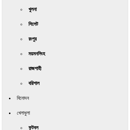
খুলনা
সিলেট
রংপুর
ময়মনসিংহ
রাজশাহী
বরিশাল
বিনোদন
খেলাধুলা
ফুটবল