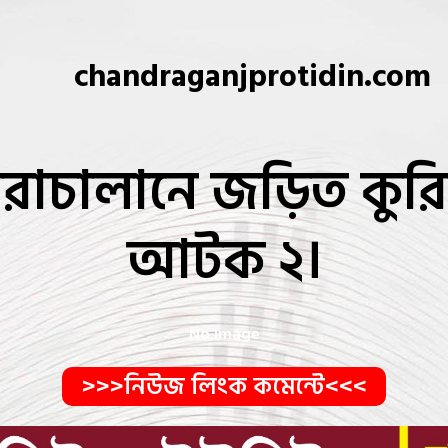
chandraganjprotidin.com
াচালানে জড়িত কুরিয়
আটক ২।
No Image
>>>নিউজ লিংক কমেন্টে<<<