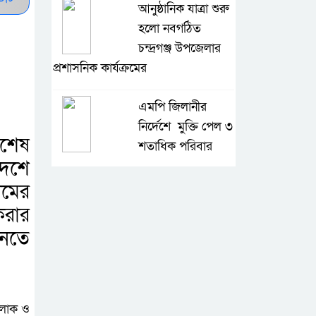
আনুষ্ঠানিক যাত্রা শুরু
হলো নবগঠিত
চন্দ্রগঞ্জ উপজেলার
প্রশাসনিক কার্যক্রমের
এমপি জিলানীর
নির্দেশে মুক্তি পেল ৩
িশেষ
শতাধিক পরিবার
দেশে
আর্জেন্টিনার
মের
মার্তিনেজ দৃঢ় ভাবে
করার
স্পেনের অবিরাম
আনতে
চাপে ও
কৃষকের ৪ টি গরু
চুরি এলাকায় আতঙ্ক
খলাক ও