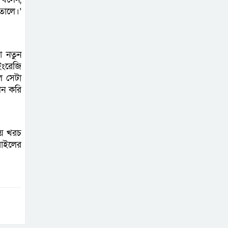
তোলে।’
া নতুন
ইংরেজি
ে সেটা
লন করি
ীয় খরচ
রাইলের