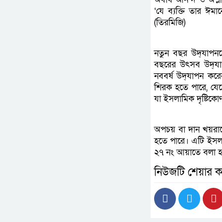
‘যে ব্যক্তি তার ঈমা
(তিরমিজি)
নতুন বছর উদ্‌যাপন
বছরের উৎসব উদ্‌যা
নববর্ষ উদ্‌যাপন ক
শিরক হতে পারে, যে
যা ইসলামিক দৃষ্টিক
অপচয় বা দান খয়রাত
হতে পারে। এটি ইসলাম
২৭ নং আয়াতে বলা হয়
নিউজটি শেয়ার ক