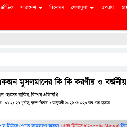
র্জাতিক
সারাদেশ
বিনোদন
খেলাধুলা
অপরাধ
স্বাস্
গ
একজন মুসলমানের কি কি করণীয় ও বর্জনীয়
ন হোসেন রাকিব, বিশেষ প্রতিনিধি
০১:২১:২৭ পূর্বাহ্ন, বৃহস্পতিবার, ১ জানুয়ারী ২০২৬
৫২০ বার পড়া হয়েছে
শেষ নিউজ পেতে অনুসরণ করুন
গুগল নিউজ (Google News)
ফি