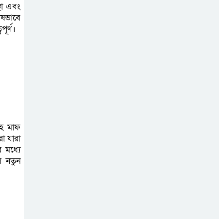
বিরাজ করছে
্থা এবং
েষভাবে
ূর্ণ।
সৌদি আরবে সড়ক
দুর্ঘটনায় মর্মান্তিক
মৃত্যু হলো লক্ষ্মীপুরের
আপন দুই ভাইয়ের
নির্মাণকাজে
অনিয়মের অভিযোগ
লক্ষ্মীপুর -নোয়াখালী
াহ মাফ
া যারা
মহাসড়কের চন্দ্রগঞ্জ পশ্চিমবাজারে,
 মধ্যে
তদন্তের দাবি
ে নতুন
নিজের প্রতিবন্ধী
কন্যাকে ভরণপোষণ
থেকে বঞ্চিত করার