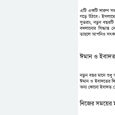
এটি একটি দারুণ সম
গড়ে উঠবে। ইসলামে প
সুতরাং, নতুন বছ
বদলানোর সিদ্ধান্ত
তাহলে আপনিও সৎকর
ঈমান ও ইবাদত ব
নতুন বছর মানে শুধু
ঈমান ও ইবাদতের দি
অন্য কোনো ইবাদত যে
নিজের সময়ের মূ