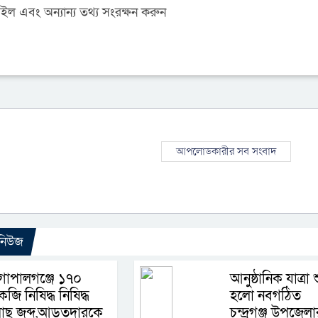
 এবং অন্যান্য তথ্য সংরক্ষন করুন
আপলোডকারীর সব সংবাদ
 নিউজ
োপালগঞ্জে ১৭০
আনুষ্ঠানিক যাত্রা 
েজি নিষিদ্ধ নিষিদ্ধ
হলো নবগঠিত
মাছ জব্দ,আড়তদারকে
চন্দ্রগঞ্জ উপজেলা