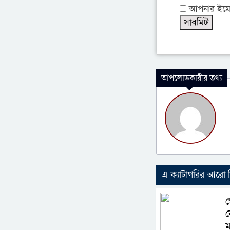
আপনার ইমেইল
আপলোডকারীর তথ্য
এ ক্যাটাগরির আরো
গ
ক