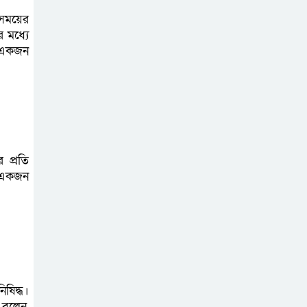
 সময়ের
 মধ্যে
) একজন
 প্রতি
, একজন
ষিদ্ধ।
 বলেন,