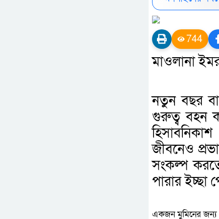
744
মাওলানা ইমরা
নতুন বছর বা
গুরুত্ব বহন
হিসাবনিকা
জীবনেও প্রভ
সংকল্প করত
পারার ইচ্ছা
একজন মুমিনের জন্য 