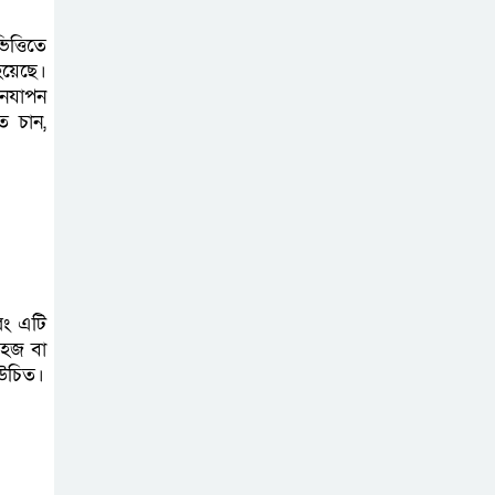
অভিযোগ কোটিপতি বাবার বিরুদ্ধে
ত্তিতে
স্ত্রী হত্যা মামলায়
হয়েছে।
নযাপন
স্বামী আল আমিন
ে চান,
গ্রেফতার
বেগমগঞ্জে সিএনজি-
ট্রাক মুখোমুখি সংঘর্ষ:
আলিম পরীক্ষার্থী
নিহত, আহত ৪
রং এটি
 হজ বা
 উচিত।