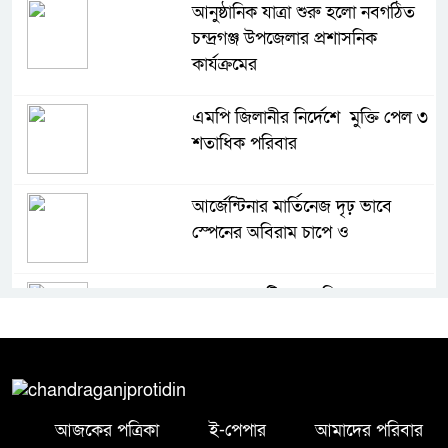
আনুষ্ঠানিক যাত্রা শুরু হলো নবগঠিত
চন্দ্রগঞ্জ উপজেলার প্রশাসনিক
কার্যক্রমের
এমপি জিলানীর নির্দেশে মুক্তি পেল ৩
শতাধিক পরিবার
আর্জেন্টিনার মার্তিনেজ দৃঢ় ভাবে
স্পেনের অবিরাম চাপে ও
কৃষকের ৪ টি গরু চুরি এলাকায়
আতঙ্ক বিরাজ করছে
সৌদি আরবে সড়ক দুর্ঘটনায় মর্মান্তিক
মৃত্যু হলো লক্ষ্মীপুরের আপন দুই
আজকের পত্রিকা
ই-পেপার
আমাদের পরিবার
ভাইয়ের