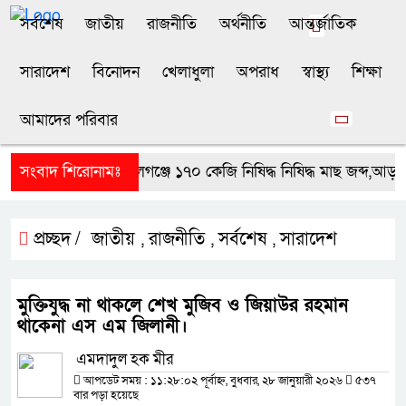
সর্বশেষ
জাতীয়
রাজনীতি
অর্থনীতি
আন্তর্জাতিক
সারাদেশ
বিনোদন
খেলাধুলা
অপরাধ
স্বাস্থ্য
শিক্ষা
আমাদের পরিবার
সংবাদ শিরোনামঃ
গোপালগঞ্জে ১৭০ কেজি নিষিদ্ধ নিষিদ্ধ মাছ জব্দ,আড়তদ
প্রচ্ছদ /
জাতীয়
রাজনীতি
সর্বশেষ
সারাদেশ
,
,
,
মুক্তিযুদ্ধ না থাকলে শেখ মুজিব ও জিয়াউর রহমান
থাকেনা এস এম জিলানী।
এমদাদুল হক মীর
আপডেট সময় : ১১:২৮:০২ পূর্বাহ্ন, বুধবার, ২৮ জানুয়ারী ২০২৬
৫৩৭
বার পড়া হয়েছে