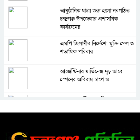
আনুষ্ঠানিক যাত্রা শুরু হলো নবগঠিত
চন্দ্রগঞ্জ উপজেলার প্রশাসনিক
কার্যক্রমের
এমপি জিলানীর নির্দেশে মুক্তি পেল ৩
শতাধিক পরিবার
আর্জেন্টিনার মার্তিনেজ দৃঢ় ভাবে
স্পেনের অবিরাম চাপে ও
কৃষকের ৪ টি গরু চুরি এলাকায়
আতঙ্ক বিরাজ করছে
সৌদি আরবে সড়ক দুর্ঘটনায় মর্মান্তিক
মৃত্যু হলো লক্ষ্মীপুরের আপন দুই