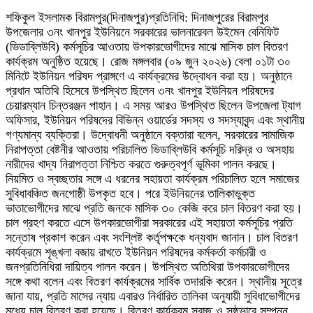
শফিকুল ইসলামক বিরামপুর(দিনাজপুর)প্রতিনিধি: দিনাজপুরের বিরামপুর
উপজেলার ৩নং খানপুর ইউনিয়নে সরকারের ভালনারেবল উইমেন বেনিফিট
(ভিডাব্লিউবি) কর্মসূচির আওতায় উপকারভোগীদের মাঝে মাসিক চাল বিতরণ
কার্যক্রম অনুষ্ঠিত হয়েছে। রোজ মঙ্গলবার ‎(০৯ জুন ২০২৬) বেলা ০১টা ৩০
মিনিটে ইউনিয়ন পরিষদ প্রাঙ্গণে এ কার্যক্রমের উদ্বোধন করা হয়। অনুষ্ঠানে
প্রধান অতিথি হিসেবে উপস্থিত ছিলেন ৩নং খানপুর ইউনিয়ন পরিষদের
চেয়ারম্যান চিন্তরঞ্জন পাহান। এ সময় আরও উপস্থিত ছিলেন উপজেলা ট্যাগ
অফিসার, ইউনিয়ন পরিষদের বিভিন্ন ওয়ার্ডের সদস্য ও সদস্যাবৃন্দ এবং স্থানীয়
গণ্যমান্য ব্যক্তিরা। উদ্বোধনী অনুষ্ঠানে বক্তারা বলেন, সরকারের সামাজিক
নিরাপত্তা বেষ্টনীর আওতায় পরিচালিত ভিডাব্লিউবি কর্মসূচি দরিদ্র ও অসহায়
নারীদের খাদ্য নিরাপত্তা নিশ্চিত করতে গুরুত্বপূর্ণ ভূমিকা পালন করছে।
নিয়মিত ও স্বচ্ছতার সঙ্গে এ ধরনের সহায়তা কার্যক্রম পরিচালিত হলে সমাজের
সুবিধাবঞ্চিত জনগোষ্ঠী উপকৃত হবে। পরে ইউনিয়নের তালিকাভুক্ত
ভাতাভোগীদের মাঝে প্রতি জনকে মাসিক ৩০ কেজি করে চাল বিতরণ করা হয়।
চাল গ্রহণ করতে এসে উপকারভোগীরা সরকারের এই সহায়তা কর্মসূচির প্রতি
সন্তোষ প্রকাশ করেন এবং সংশ্লিষ্ট কর্তৃপক্ষকে ধন্যবাদ জানান। চাল বিতরণ
কার্যক্রমে শৃঙ্খলা বজায় রাখতে ইউনিয়ন পরিষদের কর্মকর্তা কর্মচারী ও
জনপ্রতিনিধিরা দায়িত্ব পালন করেন। উপস্থিত অতিথিরা উপকারভোগীদের
সঙ্গে কথা বলেন এবং বিতরণ কার্যক্রমের সার্বিক তদারকি করেন। স্থানীয় সূত্রে
জানা যায়, প্রতি মাসের ন্যায় এবারও নির্ধারিত তালিকা অনুযায়ী সুবিধাভোগীদের
মধ্যে চাল বিতরণ করা হয়েছে। বিতরণ কার্যক্রম স্বচ্ছ ও সুষ্ঠুভাবে সম্পন্ন