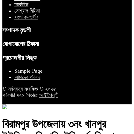
আর্কাইভ
সোশ্যাল মিডিয়া
বাংলা কনভার্টার
সম্পাদক মন্ডলী
যোগাযোগের ঠিকানা
প্রয়োজনীয় লিঙ্ক
Sample Page
আমাদের পরিবার
© সর্বস্বত্ব সংরক্ষিত © ২০২৫
কারিগরি সহযোগিতায়ঃ
আইটিপল্লী
‎বিরামপুর উপজেলায় ৩নং খানপুর