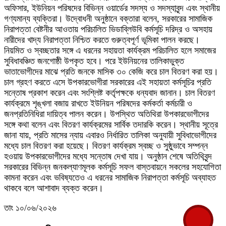
অফিসার, ইউনিয়ন পরিষদের বিভিন্ন ওয়ার্ডের সদস্য ও সদস্যাবৃন্দ এবং স্থানীয়
গণ্যমান্য ব্যক্তিরা। উদ্বোধনী অনুষ্ঠানে বক্তারা বলেন, সরকারের সামাজিক
নিরাপত্তা বেষ্টনীর আওতায় পরিচালিত ভিডাব্লিউবি কর্মসূচি দরিদ্র ও অসহায়
নারীদের খাদ্য নিরাপত্তা নিশ্চিত করতে গুরুত্বপূর্ণ ভূমিকা পালন করছে।
নিয়মিত ও স্বচ্ছতার সঙ্গে এ ধরনের সহায়তা কার্যক্রম পরিচালিত হলে সমাজের
সুবিধাবঞ্চিত জনগোষ্ঠী উপকৃত হবে। পরে ইউনিয়নের তালিকাভুক্ত
ভাতাভোগীদের মাঝে প্রতি জনকে মাসিক ৩০ কেজি করে চাল বিতরণ করা হয়।
চাল গ্রহণ করতে এসে উপকারভোগীরা সরকারের এই সহায়তা কর্মসূচির প্রতি
সন্তোষ প্রকাশ করেন এবং সংশ্লিষ্ট কর্তৃপক্ষকে ধন্যবাদ জানান। চাল বিতরণ
কার্যক্রমে শৃঙ্খলা বজায় রাখতে ইউনিয়ন পরিষদের কর্মকর্তা কর্মচারী ও
জনপ্রতিনিধিরা দায়িত্ব পালন করেন। উপস্থিত অতিথিরা উপকারভোগীদের
সঙ্গে কথা বলেন এবং বিতরণ কার্যক্রমের সার্বিক তদারকি করেন। স্থানীয় সূত্রে
জানা যায়, প্রতি মাসের ন্যায় এবারও নির্ধারিত তালিকা অনুযায়ী সুবিধাভোগীদের
মধ্যে চাল বিতরণ করা হয়েছে। বিতরণ কার্যক্রম স্বচ্ছ ও সুষ্ঠুভাবে সম্পন্ন
হওয়ায় উপকারভোগীদের মধ্যে সন্তোষ দেখা যায়। অনুষ্ঠান শেষে অতিথিবৃন্দ
সরকারের বিভিন্ন জনকল্যাণমূলক কর্মসূচি সফল বাস্তবায়নে সকলের সহযোগিতা
কামনা করেন এবং ভবিষ্যতেও এ ধরনের সামাজিক নিরাপত্তা কর্মসূচি অব্যাহত
থাকবে বলে আশাবাদ ব্যক্ত করেন।‎
তাং ১০/০৬/২০২৬