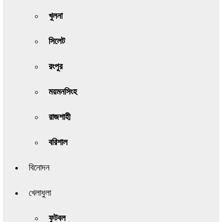
খুলনা
সিলেট
রংপুর
ময়মনসিংহ
রাজশাহী
বরিশাল
বিনোদন
খেলাধুলা
ফুটবল