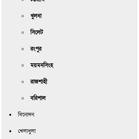
খুলনা
সিলেট
রংপুর
ময়মনসিংহ
রাজশাহী
বরিশাল
বিনোদন
খেলাধুলা