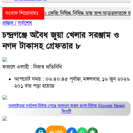
সংবাদ শিরোনামঃ
গোপালগঞ্জে ১৭০ কেজি নিষিদ্ধ নিষিদ্ধ মাছ জব্দ,আড়তদারকে জরিমান
প্রচ্ছদ /
সর্বশেষ
চন্দ্রগঞ্জে অবৈধ জুয়া খেলার সরঞ্জাম ও
নগদ টাকাসহ গ্রেফতার ৮
ফজলে এলাহী : নিজস্ব প্রতিনিধি
আপডেট সময় : ০৬:৪০:৪৫ পূর্বাহ্ন, মঙ্গলবার, ১৬ জুন ২০২৬
২০১ বার পড়া হয়েছে
অনলাইনের সর্বশেষ নিউজ পেতে অনুসরণ করুন
গুগল নিউজ (Google News)
ফিডটি
255