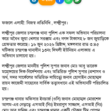
​ফজলে এলাহী: নিজস্ব প্রতিনিধি , লক্ষ্মীপুর।
লক্ষ্মীপুর জেলার চন্দ্রগঞ্জ থানা পুলিশ এক সফল অভিযান পরিচালনা
করে অবৈধ জুয়া খেলার সরঞ্জাম এবং নগদ টাকাসহ ৮ জন জুয়াড়িকে
গ্রেফতার করেছে। ১৬ জুন ২০২৬ খ্রিষ্টাব্দ, মঙ্গলবার রাত ৩:৪৫
ঘটিকায় চন্দ্রগঞ্জ থানাধীন ১৩নং দিঘলী ইউনিয়ন এলাকায় এ
অভিযান চালানো হয়।
​লক্ষ্মীপুর জেলার মাননীয় পুলিশ সুপার জনাব মোঃ আবু তারেক
মহোদয়ের দিক-নির্দেশনায় এবং অতিরিক্ত পুলিশ সুপার (প্রশাসন ও
অর্থ, সদর সার্কেলের অতিরিক্ত দায়িত্বে) জনাব হোসাইন মোহাম্মদ
রায়ন কাজেমী সাহেবের সার্বিক তত্ত্বাবধানে এই অভিযানটি পরিচালিত
হয়।
​চন্দ্রগঞ্জ থানার অফিসার ইনচার্জ (ওসি) জনাব মোহাম্মদ মোরশেদ
আলম-এর নেতৃত্বে এসআই (নিঃ) ইমরানুস সাজ্জাদ, এসআই (নিঃ)
মোঃ আবু হানিফ এবং চন্দ্রগঞ্জ থানার একটি চৌকস টিম গোপন