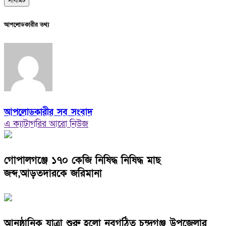
আপলোডকারীর তথ্য
আপলোডকারীর সব সংবাদ
এ ক্যাটাগরির আরো নিউজ
গোপালগঞ্জে ১৭০ কেজি নিষিদ্ধ নিষিদ্ধ মাছ
জব্দ,আড়তদারকে জরিমানা
আনুষ্ঠানিক যাত্রা শুরু হলো নবগঠিত চন্দ্রগঞ্জ উপজেলার