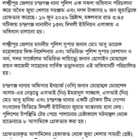
লক্ষ্মীপুর জেলার চন্দ্রগঞ্জ থানা পুলিশ এক সফল অভিযান পরিচালনা
করে অবৈধ জুয়া খেলার সরঞ্জাম এবং নগদ টাকাসহ ৮ জন জুয়াড়িকে
গ্রেফতার করেছে। ১৬ জুন ২০২৬ খ্রিষ্টাব্দ, মঙ্গলবার রাত ৩:৪৫
ঘটিকায় চন্দ্রগঞ্জ থানাধীন ১৩নং দিঘলী ইউনিয়ন এলাকায় এ
অভিযান চালানো হয়।
​লক্ষ্মীপুর জেলার মাননীয় পুলিশ সুপার জনাব মোঃ আবু তারেক
মহোদয়ের দিক-নির্দেশনায় এবং অতিরিক্ত পুলিশ সুপার (প্রশাসন ও
অর্থ, সদর সার্কেলের অতিরিক্ত দায়িত্বে) জনাব হোসাইন মোহাম্মদ
রায়ন কাজেমী সাহেবের সার্বিক তত্ত্বাবধানে এই অভিযানটি পরিচালিত
হয়।
​চন্দ্রগঞ্জ থানার অফিসার ইনচার্জ (ওসি) জনাব মোহাম্মদ মোরশেদ
আলম-এর নেতৃত্বে এসআই (নিঃ) ইমরানুস সাজ্জাদ, এসআই (নিঃ)
মোঃ আবু হানিফ এবং চন্দ্রগঞ্জ থানার একটি চৌকস টিম গোপন
সংবাদের ভিত্তিতে দিঘলী ইউনিয়নে জুয়ার আস্তানায় হানা দেয়।
পুলিশের উপস্থিতি টের পেয়ে পালানোর চেষ্টাকালে ঘটনাস্থল থেকে
হাতেনাতে ৮ আসামিকে গ্রেফতার করা হয়।
​গ্রেফতারকৃত আসামিদের হেফাজত থেকে জুয়া খেলার সামগ্রী প্লেইং