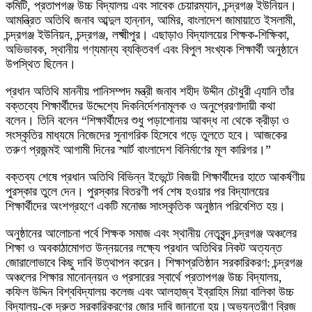
কমিটি, প্রতাপগঞ্জ উচ্চ বিদ্যালয় এবং সাবেক চেয়ারম্যান, চন্দ্রগঞ্জ ইউনিয়ন।
আমন্ত্রিত অতিথি জনাব আব্দুল হান্নান, আমির, বাংলাদেশ জামায়াতে ইসলামী,
চন্দ্রগঞ্জ ইউনিয়ন, চন্দ্রগঞ্জ, লক্ষ্মীপুর। এছাড়াও বিদ্যালয়ের শিক্ষক-শিক্ষিকা,
অভিভাবক, স্থানীয় গণ্যমান্য ব্যক্তিবর্গ এবং বিপুল সংখ্যক শিক্ষার্থী অনুষ্ঠানে
উপস্থিত ছিলেন।
​প্রধান অতিথি মাননীয় পানিসম্পদ মন্ত্রী জনাব শহীদ উদ্দীন চৌধুরী এ্যানি তাঁর
বক্তব্যে শিক্ষার্থীদের উদ্দেশ্যে দিকনির্দেশনামূলক ও অনুপ্রেরণাদায়ী কথা
বলেন। তিনি বলেন “শিক্ষার্থীদের শুধু পড়াশোনায় আবদ্ধ না থেকে ক্রীড়া ও
সংস্কৃতির মাধ্যমে নিজেদের সুনাগরিক হিসেবে গড়ে তুলতে হবে। আজকের
তরুণ প্রজন্মই আগামী দিনের স্মার্ট বাংলাদেশ বিনির্মাণের মূল কারিগর।”
​বক্তব্য শেষে প্রধান অতিথি বিভিন্ন ইভেন্টে বিজয়ী শিক্ষার্থীদের হাতে আকর্ষণীয়
পুরস্কার তুলে দেন। পুরস্কার বিতরণী পর্ব শেষ হওয়ার পর বিদ্যালয়ের
শিক্ষার্থীদের অংশগ্রহণে একটি মনোজ্ঞ সাংস্কৃতিক অনুষ্ঠান পরিবেশিত হয়।
​অনুষ্ঠানের আলোচনা পর্বে শিক্ষক সমাজ এবং স্থানীয় নেতৃবৃন্দ চন্দ্রগঞ্জ অঞ্চলের
শিক্ষা ও অবকাঠামোগত উন্নয়নের লক্ষ্যে প্রধান অতিথির নিকট অত্যন্ত
জোরালোভাবে কিছু দাবি উত্থাপন করেন। শিক্ষাপ্রতিষ্ঠান সরকারিকরণ: চন্দ্রগঞ্জ
অঞ্চলের শিক্ষার মানোন্নয়ন ও প্রসারের স্বার্থে প্রতাপগঞ্জ উচ্চ বিদ্যালয়,
কফিল উদ্দিন বিশ্ববিদ্যালয় কলেজ এবং আলহাজ্ব ইব্রাহিম মিয়া বালিকা উচ্চ
বিদ্যালয়-কে দ্রুত সরকারিকরণের জোর দাবি জানানো হয়।অভ্যন্তরীণ ব্রিজ