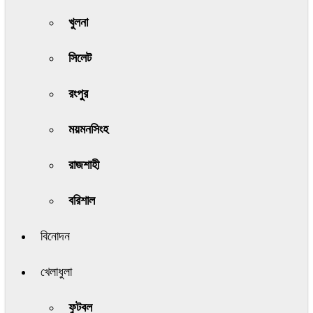
খুলনা
সিলেট
রংপুর
ময়মনসিংহ
রাজশাহী
বরিশাল
বিনোদন
খেলাধুলা
ফুটবল