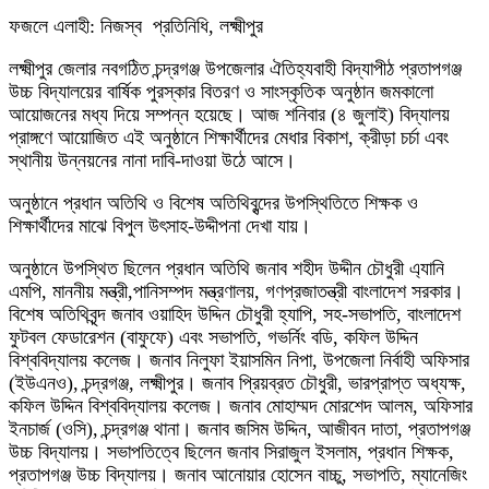
​ফজলে এলাহী: নিজস্ব প্রতিনিধি, লক্ষ্মীপুর
​লক্ষ্মীপুর জেলার নবগঠিত চন্দ্রগঞ্জ উপজেলার ঐতিহ্যবাহী বিদ্যাপীঠ প্রতাপগঞ্জ
উচ্চ বিদ্যালয়ের বার্ষিক পুরস্কার বিতরণ ও সাংস্কৃতিক অনুষ্ঠান জমকালো
আয়োজনের মধ্য দিয়ে সম্পন্ন হয়েছে। আজ শনিবার (৪ জুলাই) বিদ্যালয়
প্রাঙ্গণে আয়োজিত এই অনুষ্ঠানে শিক্ষার্থীদের মেধার বিকাশ, ক্রীড়া চর্চা এবং
স্থানীয় উন্নয়নের নানা দাবি-দাওয়া উঠে আসে।
​অনুষ্ঠানে প্রধান অতিথি ও বিশেষ অতিথিবৃন্দের উপস্থিতিতে শিক্ষক ও
শিক্ষার্থীদের মাঝে বিপুল উৎসাহ-উদ্দীপনা দেখা যায়।
​অনুষ্ঠানে উপস্থিত ছিলেন প্রধান অতিথি জনাব শহীদ উদ্দীন চৌধুরী এ্যানি
এমপি, মাননীয় মন্ত্রী,পানিসম্পদ মন্ত্রণালয়, গণপ্রজাতন্ত্রী বাংলাদেশ সরকার।
বিশেষ অতিথিবৃন্দ জনাব ওয়াহিদ উদ্দিন চৌধুরী হ্যাপি, সহ-সভাপতি, বাংলাদেশ
ফুটবল ফেডারেশন (বাফুফে) এবং সভাপতি, গভর্নিং বডি, কফিল উদ্দিন
বিশ্ববিদ্যালয় কলেজ। জনাব নিলুফা ইয়াসমিন নিপা, উপজেলা নির্বাহী অফিসার
(ইউএনও), চন্দ্রগঞ্জ, লক্ষ্মীপুর। জনাব প্রিয়ব্রত চৌধুরী, ভারপ্রাপ্ত অধ্যক্ষ,
কফিল উদ্দিন বিশ্ববিদ্যালয় কলেজ। জনাব মোহাম্মদ মোরশেদ আলম, অফিসার
ইনচার্জ (ওসি), চন্দ্রগঞ্জ থানা। জনাব জসিম উদ্দিন, আজীবন দাতা, প্রতাপগঞ্জ
উচ্চ বিদ্যালয়। সভাপতিত্বে ছিলেন জনাব সিরাজুল ইসলাম, প্রধান শিক্ষক,
প্রতাপগঞ্জ উচ্চ বিদ্যালয়। জনাব আনোয়ার হোসেন বাচ্চু, সভাপতি, ম্যানেজিং