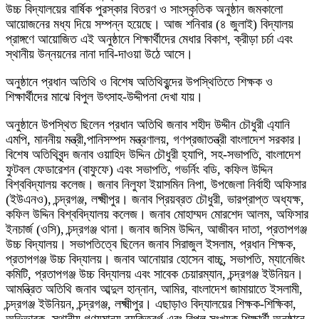
উচ্চ বিদ্যালয়ের বার্ষিক পুরস্কার বিতরণ ও সাংস্কৃতিক অনুষ্ঠান জমকালো
আয়োজনের মধ্য দিয়ে সম্পন্ন হয়েছে। আজ শনিবার (৪ জুলাই) বিদ্যালয়
প্রাঙ্গণে আয়োজিত এই অনুষ্ঠানে শিক্ষার্থীদের মেধার বিকাশ, ক্রীড়া চর্চা এবং
স্থানীয় উন্নয়নের নানা দাবি-দাওয়া উঠে আসে।
​অনুষ্ঠানে প্রধান অতিথি ও বিশেষ অতিথিবৃন্দের উপস্থিতিতে শিক্ষক ও
শিক্ষার্থীদের মাঝে বিপুল উৎসাহ-উদ্দীপনা দেখা যায়।
​অনুষ্ঠানে উপস্থিত ছিলেন প্রধান অতিথি জনাব শহীদ উদ্দীন চৌধুরী এ্যানি
এমপি, মাননীয় মন্ত্রী,পানিসম্পদ মন্ত্রণালয়, গণপ্রজাতন্ত্রী বাংলাদেশ সরকার।
বিশেষ অতিথিবৃন্দ জনাব ওয়াহিদ উদ্দিন চৌধুরী হ্যাপি, সহ-সভাপতি, বাংলাদেশ
ফুটবল ফেডারেশন (বাফুফে) এবং সভাপতি, গভর্নিং বডি, কফিল উদ্দিন
বিশ্ববিদ্যালয় কলেজ। জনাব নিলুফা ইয়াসমিন নিপা, উপজেলা নির্বাহী অফিসার
(ইউএনও), চন্দ্রগঞ্জ, লক্ষ্মীপুর। জনাব প্রিয়ব্রত চৌধুরী, ভারপ্রাপ্ত অধ্যক্ষ,
কফিল উদ্দিন বিশ্ববিদ্যালয় কলেজ। জনাব মোহাম্মদ মোরশেদ আলম, অফিসার
ইনচার্জ (ওসি), চন্দ্রগঞ্জ থানা। জনাব জসিম উদ্দিন, আজীবন দাতা, প্রতাপগঞ্জ
উচ্চ বিদ্যালয়। সভাপতিত্বে ছিলেন জনাব সিরাজুল ইসলাম, প্রধান শিক্ষক,
প্রতাপগঞ্জ উচ্চ বিদ্যালয়। জনাব আনোয়ার হোসেন বাচ্চু, সভাপতি, ম্যানেজিং
কমিটি, প্রতাপগঞ্জ উচ্চ বিদ্যালয় এবং সাবেক চেয়ারম্যান, চন্দ্রগঞ্জ ইউনিয়ন।
আমন্ত্রিত অতিথি জনাব আব্দুল হান্নান, আমির, বাংলাদেশ জামায়াতে ইসলামী,
চন্দ্রগঞ্জ ইউনিয়ন, চন্দ্রগঞ্জ, লক্ষ্মীপুর। এছাড়াও বিদ্যালয়ের শিক্ষক-শিক্ষিকা,
অভিভাবক, স্থানীয় গণ্যমান্য ব্যক্তিবর্গ এবং বিপুল সংখ্যক শিক্ষার্থী অনুষ্ঠানে