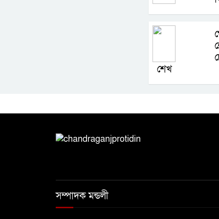
গ
শ
চ
শেখ
সম্পাদক মন্ডলী