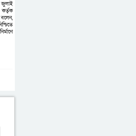
অভিযোগ কোটিপতি বাবার বিরুদ্ধে
 জুলাই
কর্তৃক
 বলেন,
স্ত্রী হত্যা মামলায়
শ্চিতে
স্বামী আল আমিন
ির্মাণে
গ্রেফতার
বেগমগঞ্জে সিএনজি-
ট্রাক মুখোমুখি সংঘর্ষ:
আলিম পরীক্ষার্থী
নিহত, আহত ৪