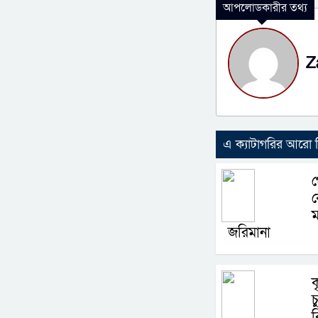
আপলোডকারীর তথ্য
Z
এ ক্যাটাগরির আরো
গ
ক
জরিমানা
ক
চ