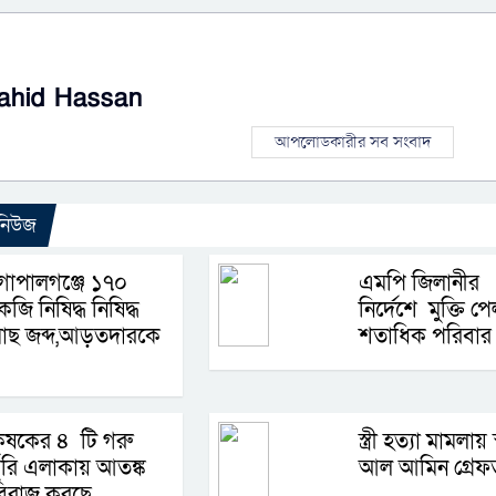
ahid Hassan
আপলোডকারীর সব সংবাদ
 নিউজ
োপালগঞ্জে ১৭০
এমপি জিলানীর
েজি নিষিদ্ধ নিষিদ্ধ
নির্দেশে মুক্তি প
মাছ জব্দ,আড়তদারকে
শতাধিক পরিবার
ৃষকের ৪ টি গরু
স্ত্রী হত্যা মামলায় স
ুরি এলাকায় আতঙ্ক
আল আমিন গ্রেফ
বিরাজ করছে