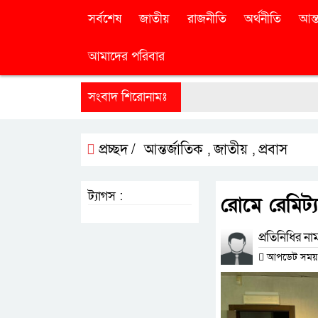
সর্বশেষ
জাতীয়
রাজনীতি
অর্থনীতি
আন্ত
আমাদের পরিবার
সংবাদ শিরোনামঃ
প্রচ্ছদ /
আন্তর্জাতিক
জাতীয়
প্রবাস
,
,
ট্যাগস :
রোমে রেমিট্য
প্রতিনিধির না
আপডেট সময় : 