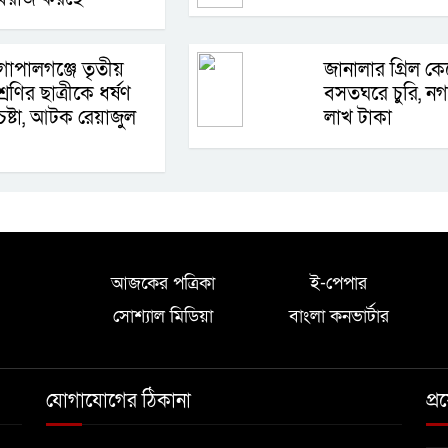
োপালগঞ্জে তৃতীয়
জানালার গ্রিল কে
্রেণির ছাত্রীকে ধর্ষণ
বসতঘরে চুরি, ন
েষ্টা, আটক রেয়াজুল
লাখ টাকা
আজকের পত্রিকা
ই-পেপার
সোশ্যাল মিডিয়া
বাংলা কনভার্টার
যোগাযোগের ঠিকানা
প্