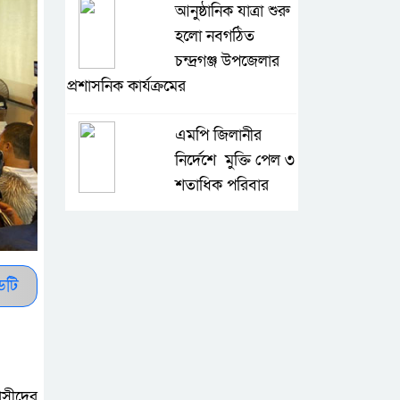
আনুষ্ঠানিক যাত্রা শুরু
হলো নবগঠিত
চন্দ্রগঞ্জ উপজেলার
প্রশাসনিক কার্যক্রমের
এমপি জিলানীর
নির্দেশে মুক্তি পেল ৩
শতাধিক পরিবার
আর্জেন্টিনার
মার্তিনেজ দৃঢ় ভাবে
স্পেনের অবিরাম
ডটি
চাপে ও
কৃষকের ৪ টি গরু
চুরি এলাকায় আতঙ্ক
বাসীদের