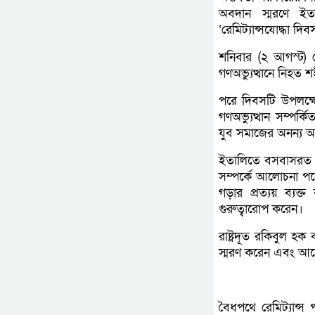
অবদান স্মরণে ইতা
‘রেমিট্যান্সযোদ্ধা দ
শনিবার (২ আগস্ট) 
গণঅভ্যুত্থানে নিহত
পরে দিবসটি উপলক্ষে স
গণঅভ্যুত্থান সম্পর্
যুব সমাজের অনন্য 
ইতালিতে বসবাসরত বি
সম্পর্কে আলোচনা পর্
গড়ার প্রত্যয় ব্যক্ত
গুরুত্বারোপ করেন।
রাষ্ট্রদূত রকিবুল হক
স্মরণ করেন এবং আন্
বৈধপথে রেমিট্যান্স