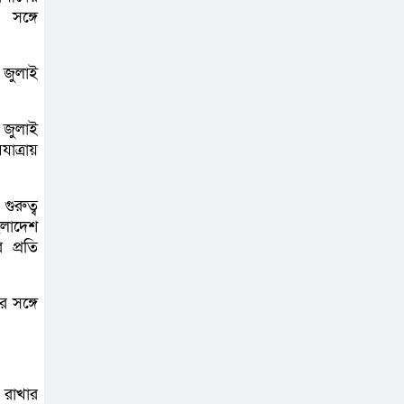
বিরাজ করছে
 সঙ্গে
সৌদি আরবে সড়ক
 জুলাই
দুর্ঘটনায় মর্মান্তিক
মৃত্যু হলো লক্ষ্মীপুরের
ে জুলাই
আপন দুই ভাইয়ের
যাত্রায়
নির্মাণকাজে
ুরুত্ব
অনিয়মের অভিযোগ
ংলাদেশ
লক্ষ্মীপুর -নোয়াখালী
 প্রতি
মহাসড়কের চন্দ্রগঞ্জ পশ্চিমবাজারে,
তদন্তের দাবি
র সঙ্গে
নিজের প্রতিবন্ধী
কন্যাকে ভরণপোষণ
থেকে বঞ্চিত করার
 রাখার