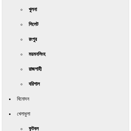
খুলনা
সিলেট
রংপুর
ময়মনসিংহ
রাজশাহী
বরিশাল
বিনোদন
খেলাধুলা
ফুটবল