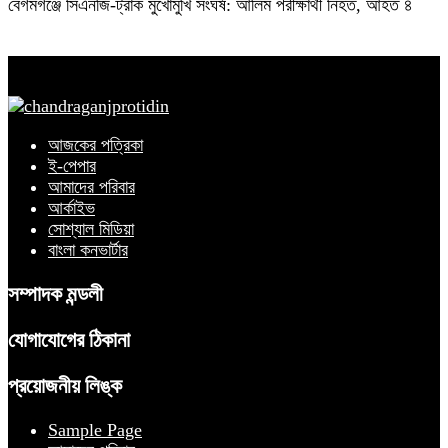
বেগমগঞ্জে সিএনজি-ট্রাক মুখোমুখি সংঘর্ষ: আলিম পরীক্ষার্থী নিহত, আহত ৪
আজকের পত্রিকা
ই-পেপার
আমাদের পরিবার
আর্কাইভ
সোশ্যাল মিডিয়া
বাংলা কনভার্টার
সম্পাদক মন্ডলী
যোগাযোগের ঠিকানা
প্রয়োজনীয় লিঙ্ক
Sample Page