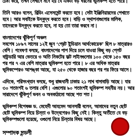
চেষ্টা করে, তখন সেখানে মনে হয় যে একটা বড় ধরনের ভূমিকম্প হতে পারে।
তিনি আরও বলেন, বিল্ডিং এসেসমেন্ট করতে হবে। সেটা ইঞ্জিনিয়ারদের শেখাতে
হবে। আর সবাইকে উদ্বুদ্ধ করতে হবে। বাড়ি ও স্থাপনাগুলোর মালিক,
তাদেরকে উদ্বুদ্ধ করতে হবে, না হয় তো তারা করবে না।
বাংলাদেশের ঝুঁকিপূর্ণ অঞ্চল
সবশেষ ১৮৯৭ সালের ১২ই জুন ‘গ্রেট ইন্ডিয়ান আর্থকোয়েক’ ছিল ৮ মাত্রারও
বেশি। গবেষণা বলছে, বাংলাদেশের পাশ দিয়ে চলে যাওয়া কিছু বড় প্লেট
বাউন্ডারি আর ভেতরে ও অতি নিকটের ফল্ট লাইনগুলোর ১০০ থেকে ১৫০ বছর
পর পর ৭ এর বেশি মাত্রার ভূমিকম্প হতে পারে। ৮ এর অধিক মাত্রার
ভূমিকম্পেরও আশঙ্কা আছে, যা ২৫০ থেকে হাজার বছর পর পর ফিরে আসে।
এদিকে, পরিসংখ্যান বলছে, শুধু রাজধানী ঢাকায় ২১ লাখ বাসাবাড়ি আছে। যার
৩০ শতাংশই ৬ তলার বেশি। এগুলোর ৯০ শতাংশই ভূমিকম্প সহনীয় নয়। আর
সারাদেশে ঝুঁকিপূর্ণ ভবন ও অবকাঠামো আছে শত শত।
ভূমিকম্প বিশেষজ্ঞ ড. মেহেদী আহমেদ আনসারী বলেন, আমাদের নতুন ছোট
ছোট ভূমিকম্প নিয়ে চিন্তা ও উদ্বেগেরও কিছু নেই। কিন্তু অতীতে যে বড়
ভূমিকম্পগুলো হয়েছে, ওগুলো নিয়ে চিন্তার বিষয় আছে।
সম্পাদক মন্ডলী