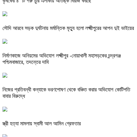
কৃষকের ৪ টি গরু চুরি এলাকায় আতঙ্ক বিরাজ করছে
সৌদি আরবে সড়ক দুর্ঘটনায় মর্মান্তিক মৃত্যু হলো লক্ষ্মীপুরের আপন দুই ভাইয়ের
নির্মাণকাজে অনিয়মের অভিযোগ লক্ষ্মীপুর -নোয়াখালী মহাসড়কের চন্দ্রগঞ্জ
পশ্চিমবাজারে, তদন্তের দাবি
নিজের প্রতিবন্ধী কন্যাকে ভরণপোষণ থেকে বঞ্চিত করার অভিযোগ কোটিপতি
বাবার বিরুদ্ধে
স্ত্রী হত্যা মামলায় স্বামী আল আমিন গ্রেফতার