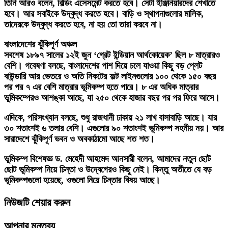
তিনি আরও বলেন, বিল্ডিং এসেসমেন্ট করতে হবে। সেটা ইঞ্জিনিয়ারদের শেখাতে
হবে। আর সবাইকে উদ্বুদ্ধ করতে হবে। বাড়ি ও স্থাপনাগুলোর মালিক,
তাদেরকে উদ্বুদ্ধ করতে হবে, না হয় তো তারা করবে না।
বাংলাদেশের ঝুঁকিপূর্ণ অঞ্চল
সবশেষ ১৮৯৭ সালের ১২ই জুন ‘গ্রেট ইন্ডিয়ান আর্থকোয়েক’ ছিল ৮ মাত্রারও
বেশি। গবেষণা বলছে, বাংলাদেশের পাশ দিয়ে চলে যাওয়া কিছু বড় প্লেট
বাউন্ডারি আর ভেতরে ও অতি নিকটের ফল্ট লাইনগুলোর ১০০ থেকে ১৫০ বছর
পর পর ৭ এর বেশি মাত্রার ভূমিকম্প হতে পারে। ৮ এর অধিক মাত্রার
ভূমিকম্পেরও আশঙ্কা আছে, যা ২৫০ থেকে হাজার বছর পর পর ফিরে আসে।
এদিকে, পরিসংখ্যান বলছে, শুধু রাজধানী ঢাকায় ২১ লাখ বাসাবাড়ি আছে। যার
৩০ শতাংশই ৬ তলার বেশি। এগুলোর ৯০ শতাংশই ভূমিকম্প সহনীয় নয়। আর
সারাদেশে ঝুঁকিপূর্ণ ভবন ও অবকাঠামো আছে শত শত।
ভূমিকম্প বিশেষজ্ঞ ড. মেহেদী আহমেদ আনসারী বলেন, আমাদের নতুন ছোট
ছোট ভূমিকম্প নিয়ে চিন্তা ও উদ্বেগেরও কিছু নেই। কিন্তু অতীতে যে বড়
ভূমিকম্পগুলো হয়েছে, ওগুলো নিয়ে চিন্তার বিষয় আছে।
নিউজটি শেয়ার করুন
আপনার মন্তব্য