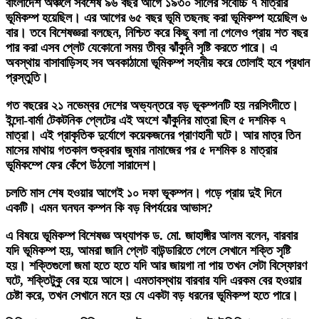
বাংলাদেশ অঞ্চলে সবশেষ ৯৬ বছর আগে ১৯৩০ সালের সর্বোচ্চ ৭ মাত্রার
ভূমিকম্প হয়েছিল। এর আগের ৬৫ বছর ভূমি তছনছ করা ভূমিকম্প হয়েছিল ৬
বার। তবে বিশেষজ্ঞরা বলছেন, নিশ্চিত করে কিছু বলা না গেলেও প্রায় শত বছর
পার করা এসব প্লেট যেকোনো সময় তীব্র ঝাঁকুনি সৃষ্টি করতে পারে। এ
অবস্থায় বাসাবাড়িসহ সব অবকাঠামো ভূমিকম্প সহনীয় করে তোলাই হবে প্রধান
প্রস্তুতি।
গত বছরের ২১ নভেম্বর দেশের অভ্যন্তরে বড় ভূকম্পনটি হয় নরসিংদীতে।
ইন্দো-বার্মা টেকটনিক প্লেটের এই অংশে ঝাঁকুনির মাত্রা ছিল ৫ দশমিক ৭
মাত্রা। এই প্রাকৃতিক দুর্যোগে কয়েকজনের প্রাণহানী ঘটে। আর মাত্র তিন
মাসের মাথায় গতকাল শুক্রবার জুমার নামাজের পর ৫ দশমিক ৪ মাত্রার
ভূমিকম্পে ফের কেঁপে উঠলো সারাদেশ।
চলতি মাস শেষ হওয়ার আগেই ১০ দফা ভূকম্পন। গড়ে প্রায় দুই দিনে
একটি। এমন ঘনঘন কম্পন কি বড় বিপর্যয়ের আভাস?
এ বিষয়ে ভূমিকম্প বিশেষজ্ঞ অধ্যাপক ড. মো. জাহাঙ্গীর আলম বলেন, বারবার
যদি ভূমিকম্প হয়, আমরা জানি প্লেট বাউন্ডারিতে গেলে সেখানে শক্তি সৃষ্টি
হয়। শক্তিগুলো জমা হতে হতে যদি আর জায়গা না পায় তখন সেটা বিস্ফোরণ
ঘটে, শক্তিটুকু বের হয়ে আসে। এমতাবস্থায় বারবার যদি এরকম বের হওয়ার
চেষ্টা করে, তখন সেখানে মনে হয় যে একটা বড় ধরনের ভূমিকম্প হতে পারে।