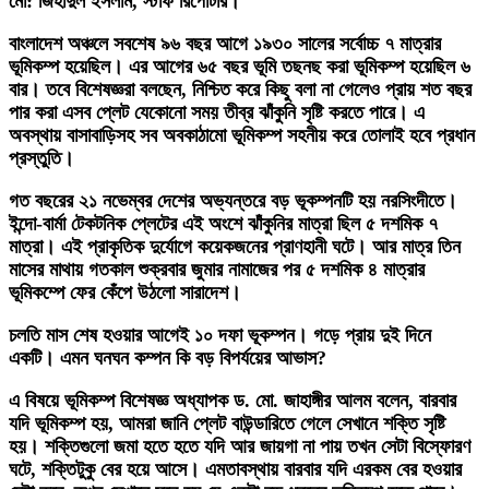
মো: জিহাদুল ইসলাম, স্টাফ রিপোর্টার।
বাংলাদেশ অঞ্চলে সবশেষ ৯৬ বছর আগে ১৯৩০ সালের সর্বোচ্চ ৭ মাত্রার
ভূমিকম্প হয়েছিল। এর আগের ৬৫ বছর ভূমি তছনছ করা ভূমিকম্প হয়েছিল ৬
বার। তবে বিশেষজ্ঞরা বলছেন, নিশ্চিত করে কিছু বলা না গেলেও প্রায় শত বছর
পার করা এসব প্লেট যেকোনো সময় তীব্র ঝাঁকুনি সৃষ্টি করতে পারে। এ
অবস্থায় বাসাবাড়িসহ সব অবকাঠামো ভূমিকম্প সহনীয় করে তোলাই হবে প্রধান
প্রস্তুতি।
গত বছরের ২১ নভেম্বর দেশের অভ্যন্তরে বড় ভূকম্পনটি হয় নরসিংদীতে।
ইন্দো-বার্মা টেকটনিক প্লেটের এই অংশে ঝাঁকুনির মাত্রা ছিল ৫ দশমিক ৭
মাত্রা। এই প্রাকৃতিক দুর্যোগে কয়েকজনের প্রাণহানী ঘটে। আর মাত্র তিন
মাসের মাথায় গতকাল শুক্রবার জুমার নামাজের পর ৫ দশমিক ৪ মাত্রার
ভূমিকম্পে ফের কেঁপে উঠলো সারাদেশ।
চলতি মাস শেষ হওয়ার আগেই ১০ দফা ভূকম্পন। গড়ে প্রায় দুই দিনে
একটি। এমন ঘনঘন কম্পন কি বড় বিপর্যয়ের আভাস?
এ বিষয়ে ভূমিকম্প বিশেষজ্ঞ অধ্যাপক ড. মো. জাহাঙ্গীর আলম বলেন, বারবার
যদি ভূমিকম্প হয়, আমরা জানি প্লেট বাউন্ডারিতে গেলে সেখানে শক্তি সৃষ্টি
হয়। শক্তিগুলো জমা হতে হতে যদি আর জায়গা না পায় তখন সেটা বিস্ফোরণ
ঘটে, শক্তিটুকু বের হয়ে আসে। এমতাবস্থায় বারবার যদি এরকম বের হওয়ার