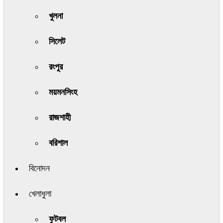
খুলনা
সিলেট
রংপুর
ময়মনসিংহ
রাজশাহী
বরিশাল
বিনোদন
খেলাধুলা
ফুটবল