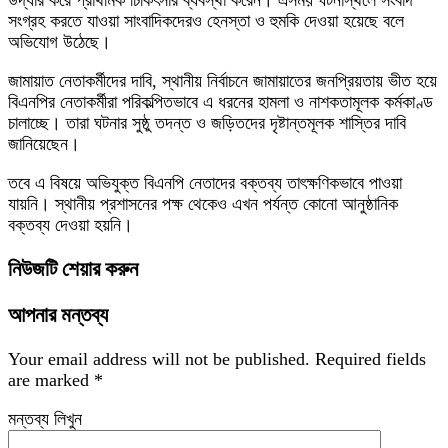
উদ্ধার করে প্রাথমিক চিকিৎসার ব্যবস্থা করেন। এসময় ঘটনাস্থলে সংবাদ
সংগ্রহ করতে যাওয়া সাংবাদিকদেরও হেনস্তা ও হুমকি দেওয়া হয়েছে বলে
অভিযোগ উঠেছে।
জামায়াত নেতাকর্মীদের দাবি, স্থানীয় নির্বাচনে জামায়াতের জনপ্রিয়তায় ভীত হয়ে
বিএনপির নেতাকর্মীরা পরিকল্পিতভাবে এ ধরনের হামলা ও নাশকতামূলক কর্মকাণ্ড
চালাচ্ছে। তারা ঘটনার সুষ্ঠু তদন্ত ও জড়িতদের দৃষ্টান্তমূলক শাস্তির দাবি
জানিয়েছেন।
তবে এ বিষয়ে অভিযুক্ত বিএনপি নেতাদের বক্তব্য তাৎক্ষণিকভাবে পাওয়া
যায়নি। স্থানীয় প্রশাসনের পক্ষ থেকেও এখন পর্যন্ত কোনো আনুষ্ঠানিক
বক্তব্য দেওয়া হয়নি।
নিউজটি শেয়ার করুন
আপনার মন্তব্য
Your email address will not be published.
Required fields
are marked
*
মন্তব্য লিখুন