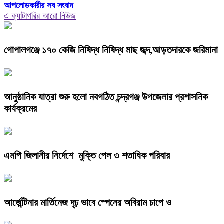
আপলোডকারীর সব সংবাদ
এ ক্যাটাগরির আরো নিউজ
গোপালগঞ্জে ১৭০ কেজি নিষিদ্ধ নিষিদ্ধ মাছ জব্দ,আড়তদারকে জরিমানা
আনুষ্ঠানিক যাত্রা শুরু হলো নবগঠিত চন্দ্রগঞ্জ উপজেলার প্রশাসনিক
কার্যক্রমের
এমপি জিলানীর নির্দেশে মুক্তি পেল ৩ শতাধিক পরিবার
আর্জেন্টিনার মার্তিনেজ দৃঢ় ভাবে স্পেনের অবিরাম চাপে ও