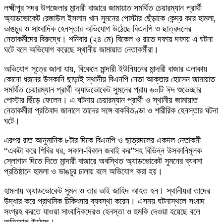
লক্ষ্মীপুর সদর উপজেলার মান্দারী বাজারে জামায়াত সমর্থিত চেয়ারম্যান প্রার্থী
অ্যাডভোকেট রেজাউল ইসলাম খান সুমনের পোস্টার ছেঁড়াকে কেন্দ্র করে হামলা,
ভাঙচুর ও সাংবাদিক হেনস্তার অভিযোগ উঠেছে বিএনপি ও ছাত্রদলের
নেতাকর্মীদের বিরুদ্ধে। শনিবার (২৪ মে) বিকেল ও রাতে দফায় দফায় এ ঘটনা
ঘটে বলে অভিযোগ করেছে স্থানীয় জামায়াত নেতাকর্মীরা।
অভিযোগ সূত্রে জানা যায়, বিকেলে মান্দারী ইউনিয়নের মান্দারী বাজার এলাকায়
কোনো ধরনের উসকানি ছাড়াই স্থানীয় বিএনপি নেতা আক্তার হোসেন জামায়াত
সমর্থিত চেয়ারম্যান প্রার্থী অ্যাডভোকেট সুমনের প্রায় ৬০টি ঈদ শুভেচ্ছার
পোস্টার ছিঁড়ে ফেলেন। এ ঘটনায় চেয়ারম্যান প্রার্থী ও স্থানীয় জামায়াত
নেতাকর্মীরা প্রতিবাদ জানালে তাদের সঙ্গে বাকবিতণ্ডা ও শারীরিক হেনস্তার ঘটনা
ঘটে।
এরপর রাত আনুমানিক ৮টার দিকে বিএনপি ও ছাত্রদলের একদল নেতাকর্মী
“একটা করে শিবির ধর, সকাল-বিকাল জবাই কর”সহ বিভিন্ন উসকানিমূলক
স্লোগান দিতে দিতে মান্দারী বাজারে অবস্থিত অ্যাডভোকেট সুমনের ব্যবসা
প্রতিষ্ঠানে হামলা ও ভাঙচুর চালায় বলে অভিযোগ করা হয়।
হামলায় অ্যাডভোকেট সুমন ও তার ভাই জাহিদ আহত হন। স্থানীয়রা তাদের
উদ্ধার করে প্রাথমিক চিকিৎসার ব্যবস্থা করেন। এসময় ঘটনাস্থলে সংবাদ
সংগ্রহ করতে যাওয়া সাংবাদিকদেরও হেনস্তা ও হুমকি দেওয়া হয়েছে বলে
অভিযোগ উঠেছে।