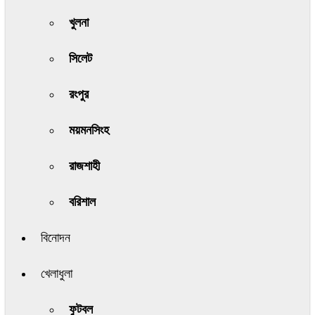
খুলনা
সিলেট
রংপুর
ময়মনসিংহ
রাজশাহী
বরিশাল
বিনোদন
খেলাধুলা
ফুটবল