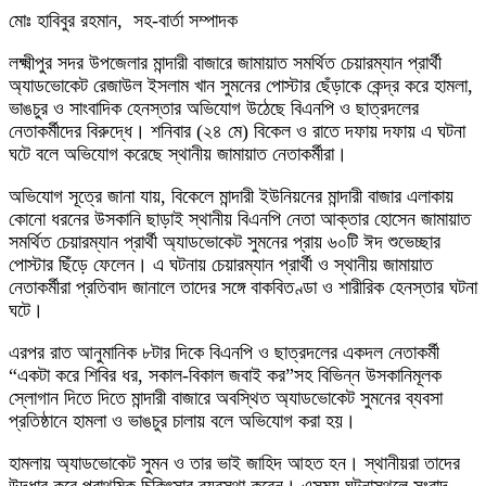
মোঃ হাবিবুর রহমান, সহ-বার্তা সম্পাদক
লক্ষ্মীপুর সদর উপজেলার মান্দারী বাজারে জামায়াত সমর্থিত চেয়ারম্যান প্রার্থী
অ্যাডভোকেট রেজাউল ইসলাম খান সুমনের পোস্টার ছেঁড়াকে কেন্দ্র করে হামলা,
ভাঙচুর ও সাংবাদিক হেনস্তার অভিযোগ উঠেছে বিএনপি ও ছাত্রদলের
নেতাকর্মীদের বিরুদ্ধে। শনিবার (২৪ মে) বিকেল ও রাতে দফায় দফায় এ ঘটনা
ঘটে বলে অভিযোগ করেছে স্থানীয় জামায়াত নেতাকর্মীরা।
অভিযোগ সূত্রে জানা যায়, বিকেলে মান্দারী ইউনিয়নের মান্দারী বাজার এলাকায়
কোনো ধরনের উসকানি ছাড়াই স্থানীয় বিএনপি নেতা আক্তার হোসেন জামায়াত
সমর্থিত চেয়ারম্যান প্রার্থী অ্যাডভোকেট সুমনের প্রায় ৬০টি ঈদ শুভেচ্ছার
পোস্টার ছিঁড়ে ফেলেন। এ ঘটনায় চেয়ারম্যান প্রার্থী ও স্থানীয় জামায়াত
নেতাকর্মীরা প্রতিবাদ জানালে তাদের সঙ্গে বাকবিতণ্ডা ও শারীরিক হেনস্তার ঘটনা
ঘটে।
এরপর রাত আনুমানিক ৮টার দিকে বিএনপি ও ছাত্রদলের একদল নেতাকর্মী
“একটা করে শিবির ধর, সকাল-বিকাল জবাই কর”সহ বিভিন্ন উসকানিমূলক
স্লোগান দিতে দিতে মান্দারী বাজারে অবস্থিত অ্যাডভোকেট সুমনের ব্যবসা
প্রতিষ্ঠানে হামলা ও ভাঙচুর চালায় বলে অভিযোগ করা হয়।
হামলায় অ্যাডভোকেট সুমন ও তার ভাই জাহিদ আহত হন। স্থানীয়রা তাদের