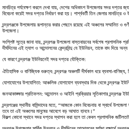
​মানচিত্র পর্যবেক্ষণ করলে দেখা যায়, দেশের অধিকাংশ উপজেলার সদর দপ্তর জ্
বিবেচনা করেই সদর দপ্তর নির্ধারণ করা হয়। পার্শ্ববর্তী তিন জেলার মানচিত্
​চন্দ্রগঞ্জকে উপজেলায় রূপান্তর করার পেছনে রয়েছে এই অঞ্চলের সম্মানিত ও গুণী
উপজেলা।
​সংশ্লিষ্ট সূত্রে জানা যায়, চন্দ্রগঞ্জ উপজেলা বাস্তবায়নের সর্বশেষ প্রশাসনি
দীর্ঘদিনের এই ত্যাগ ও আন্দোলনের কেন্দ্রবিন্দু যে ইউনিয়ন, তাকে বাদ দিয়ে 
​যে কারণে চন্দ্রগঞ্জ ইউনিয়নেই সদর দপ্তর যৌক্তিক:
ঐতিহাসিক ও বাণিজ্যিক গুরুত্ব: চন্দ্রগঞ্জ অঞ্চলটি দীর্ঘকাল ধরে ব্যবসা-বাণিজ্য,
​যোগাযোগের উপযোগিতা: আঞ্চলিক যোগাযোগ ব্যবস্থার দিক থেকে চন্দ্রগঞ্জ ই
​জনআকাঙ্ক্ষার প্রতিফলন: আন্দোলন ও আইনি প্রক্রিয়ার সূতিকাগার চন্দ্রগঞ্
​চন্দ্রগঞ্জের স্থানীয় বাসিন্দাদের মতে, “আজকে কোন বিবেচনায় বা স্বার্থে উপ
তবে তা এই অঞ্চলের মানুষের আবেগে বড় আঘাত হানবে।”
​বিকল্প কোনো স্থানে সদর দপ্তর স্থাপন করা হলে তা কেবল প্রশাসনিক জটিলতাই ব
চন্দ্রগঞ্জ উপজেলার সার্বিক উন্নয়ন ও দীর্ঘদিনের আন্দোলনের মর্যাদা রক্ষার্থে