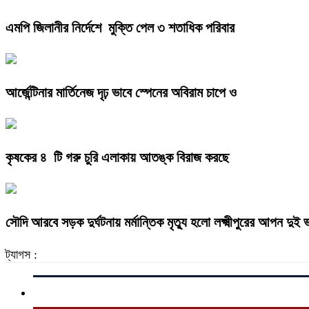
এমপি জিলানীর নির্দেশে মুক্তি পেল ৩ শতাধিক পরিবার
আর্জেন্টিনার মার্তিনেজ দৃঢ় ভাবে স্পেনের অবিরাম চাপে ও
কৃষকের ৪ টি গরু চুরি এলাকায় আতঙ্ক বিরাজ করছে
সৌদি আরবে সড়ক দুর্ঘটনায় মর্মান্তিক মৃত্যু হলো লক্ষ্মীপুরের আপন দুই
ট্যাগস :