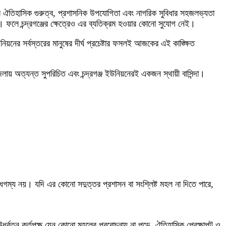
কার ঐতিহাসিক গুরুত্ব, প্রশাসনিক উপযোগিতা এবং নাগরিক সুবিধার সহজলভ্যতা
। ফলে চন্দ্রগঞ্জের ক্ষেত্রেও এর ব্যতিক্রম হওয়ার কোনো সুযোগ নেই।
নিয়নের সর্বস্তরের মানুষের দীর্ঘ প্রচেষ্টার ফসলই আজকের এই কাঙ্ক্ষিত
জেলায় অত্যন্ত সুপরিচিত এবং চন্দ্রগঞ্জ ইউনিয়নেরই একজন স্থায়ী বাসিন্দা।
 বোধগম্য নয়। যদি এর কোনো সদুত্তর প্রশাসন বা সংশ্লিষ্ট মহল না দিতে পারে,
, ঊর্ধ্বতন কর্তৃপক্ষ যেন কোনো মহলের প্ররোচনায় না পড়ে, ঐতিহাসিক প্রেক্ষাপট ও