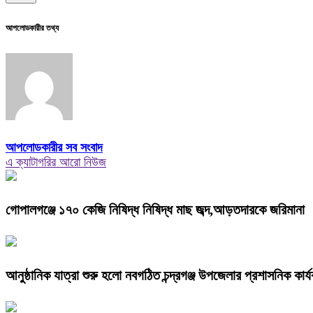
আপলোডকারীর তথ্য
আপলোডকারীর সব সংবাদ
এ ক্যাটাগরির আরো নিউজ
গোপালগঞ্জে ১৭০ কেজি নিষিদ্ধ নিষিদ্ধ মাছ জব্দ,আড়তদারকে জরিমানা
আনুষ্ঠানিক যাত্রা শুরু হলো নবগঠিত চন্দ্রগঞ্জ উপজেলার প্রশাসনিক কার্