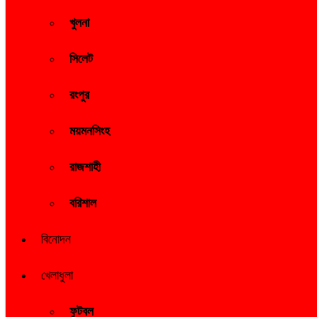
খুলনা
সিলেট
রংপুর
ময়মনসিংহ
রাজশাহী
বরিশাল
বিনোদন
খেলাধুলা
ফুটবল